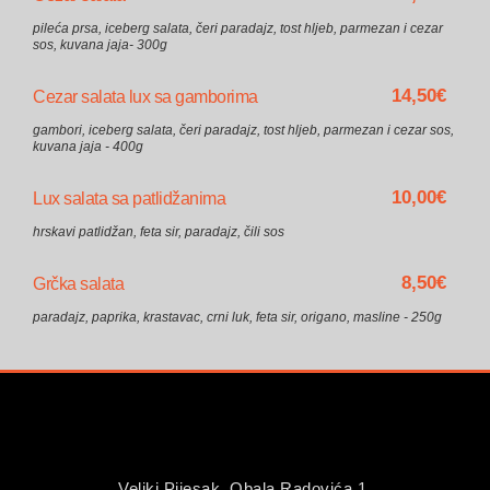
pileća prsa, iceberg salata, čeri paradajz, tost hljeb, parmezan i cezar
sos, kuvana jaja- 300g
14,50€
Cezar salata lux sa gamborima
gambori, iceberg salata, čeri paradajz, tost hljeb, parmezan i cezar sos,
kuvana jaja - 400g
10,00€
Lux salata sa patlidžanima
hrskavi patlidžan, feta sir, paradajz, čili sos
8,50€
Grčka salata
paradajz, paprika, krastavac, crni luk, feta sir, origano, masline - 250g
Veliki Pijesak, Obala Radovića 1,